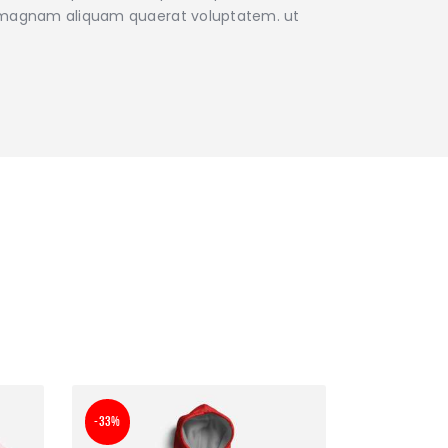
re magnam aliquam quaerat voluptatem. ut
-33%