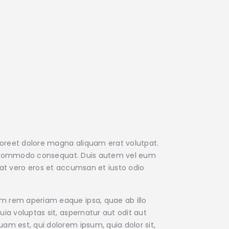
aoreet dolore magna aliquam erat volutpat.
x ea commodo consequat. Duis autem vel eum
is at vero eros et accumsan et iusto odio
am rem aperiam eaque ipsa, quae ab illo
ia voluptas sit, aspernatur aut odit aut
am est, qui dolorem ipsum, quia dolor sit,