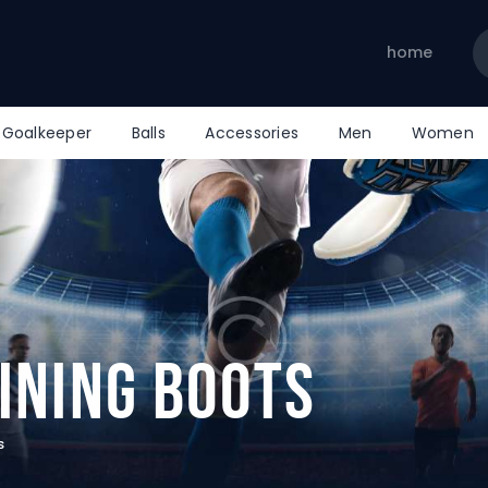
home
home
Goalkeeper
Balls
Accessories
Men
Women
ining Boots
s