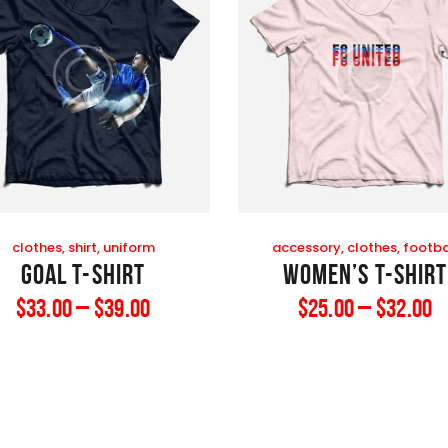
clothes
,
shirt
,
uniform
accessory
,
clothes
,
footba
Goal T-Shirt
Women’s T-Shirt
$
33
.
00
–
$
39
.
00
$
25
.
00
–
$
32
.
00