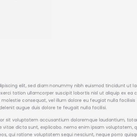
ipiscing elit, sed diam nonummy nibh euismod tincidunt ut l
xerci tation ullamcorper suscipit lobortis nisl ut aliquip e
sse molestie consequat, vel illum dolore eu feugiat nulla facilis
elenit augue duis dolore te feugait nulla facilisi.
error sit voluptatem accusantium doloremque laudantium, tot
ae vitae dicta sunt, explicabo. nemo enim ipsam voluptatem, qu
os, qui ratione voluptatem sequi nesciunt, neque porro quisqu