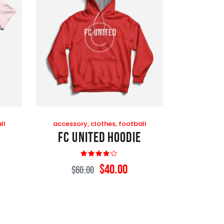
ll
accessory
,
clothes
,
football
FC United Hoodie
Rated
$
40
.
00
$
60
.
00
4.00
out of 5